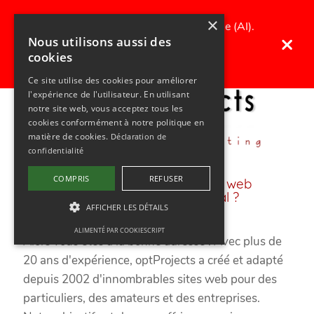
×
Traduit avec une intelligence artificielle (AI).
×
Nous utilisons aussi des
Toutes les erreurs dans le texte sont
cookies
cordialement excusées ;)
Ce site utilise des cookies pour améliorer
l'expérience de l'utilisateur. En utilisant
notre site web, vous acceptez tous les
cookies conformément à notre politique en
matière de cookies.
Déclaration de
confidentialité
COMPRIS
REFUSER
Vous avez besoin d'un site web
professionnel et convivial ?
AFFICHER LES DÉTAILS
ALIMENTÉ PAR COOKIESCRIPT
Alors vous êtes à la bonne adresse ! Avec plus de
20 ans d'expérience, optProjects a créé et adapté
depuis 2002 d'innombrables sites web pour des
particuliers, des amateurs et des entreprises.