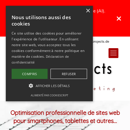
×
Traduit avec une intelligence artificielle (AI).
×
Nous utilisons aussi des
Toutes les erreurs dans le texte sont
cookies
cordialement excusées ;)
Ce site utilise des cookies pour améliorer
l'expérience de l'utilisateur. En utilisant
+49 (0) 341 65 67 111 5
info@optprojects.de
notre site web, vous acceptez tous les
cookies conformément à notre politique en
matière de cookies.
Déclaration de
confidentialité
COMPRIS
REFUSER
AFFICHER LES DÉTAILS
ALIMENTÉ PAR COOKIESCRIPT
Optimisation professionnelle de sites web
pour smartphones, tablettes et autres...