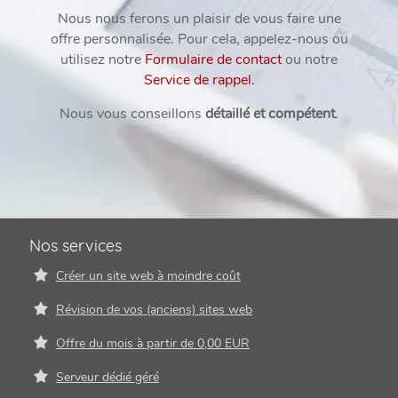
Nous nous ferons un plaisir de vous faire une
offre personnalisée. Pour cela, appelez-nous ou
utilisez notre
Formulaire de contact
ou notre
Service de rappel.
Nous vous conseillons
détaillé et compétent
.
Nos services
Créer un site web à moindre coût
Révision de vos (anciens) sites web
Offre du mois à partir de 0,00 EUR
Serveur dédié géré