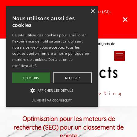
×
Traduit avec une intelligence artificielle (AI).
×
Nous utilisons aussi des
Toutes les erreurs dans le texte sont
cookies
cordialement excusées ;)
Ce site utilise des cookies pour améliorer
l'expérience de l'utilisateur. En utilisant
+49 (0) 341 65 67 111 5
info@optprojects.de
notre site web, vous acceptez tous les
cookies conformément à notre politique en
matière de cookies.
Déclaration de
confidentialité
COMPRIS
REFUSER
AFFICHER LES DÉTAILS
ALIMENTÉ PAR COOKIESCRIPT
Optimisation pour les moteurs de
recherche (SEO) pour un classement de
pointe