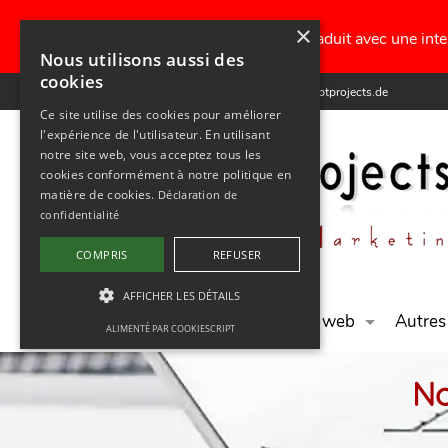
×
Traduit avec une intel
Nous utilisons aussi des
cookies
+49 (0) 341 65 67 111 5
info@optprojects.de
Ce site utilise des cookies pour améliorer
l'expérience de l'utilisateur. En utilisant
notre site web, vous acceptez tous les
cookies conformément à notre politique en
matière de cookies.
Déclaration de
confidentialité
COMPRIS
REFUSER
AFFICHER LES DÉTAILS
Accueil
Conception de sites web
Autres
ALIMENTÉ PAR COOKIESCRIPT
No