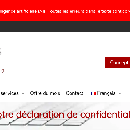
ligence artificielle (AI). Toutes les erreurs dans le texte sont c
Concepti
 services
Offre du mois
Contact
Français
tre déclaration de confidential