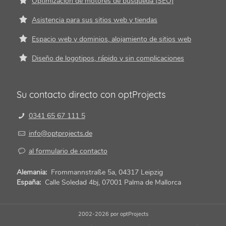
Optimización de motores de búsqueda (SEO)
Asistencia para sus sitios web y tiendas
Espacio web y dominios, alojamiento de sitios web
Diseño de logotipos, rápido y sin complicaciones
Su contacto directo con optProjects
0341 65 67 111 5
info@optprojects.de
al formulario de contacto
Alemania:
Frommannstraße 5a, 04317 Leipzig
España:
Calle Soledad 4bj, 07001 Palma de Mallorca
2002-2026 por
optProjects