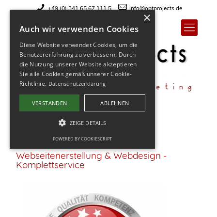
+49 (0) 341 65 67 111 5
info@optprojects.de
×
Auch wir verwenden Cookies
Diese Website verwendet Cookies, um die
Benutzererfahrung zu verbessern. Durch
die Nutzung unserer Website akzeptieren
Sie alle Cookies gemäß unserer Cookie-
Richtlinie.
Datenschutzerklärung
VERSTANDEN
ABLEHNEN
Sie sind hier:
Home
ZEIGE DETAILS
POWERED BY COOKIESCRIPT
Webseitenerstellung & Webdesign -
Komplettservice